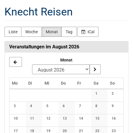
Zum
Knecht Reisen
Haupt-
Inhalt
springen
Liste
Woche
Monat
Tag
iCal
Veranstaltungen im August 2026
Monat
Montag
Dienstag
Mittwoch
Donnerstag
Freitag
Samstag
Sonntag
Mo
Di
Mi
Do
Fr
Sa
So
Kalender
1
2
Keine Veranstaltunge
Keine Verans
3
4
5
6
7
8
9
Keine Veranstaltungen
Keine Veranstaltungen
Keine Veranstaltungen
Keine Veranstaltungen
Keine Veranstaltungen
Keine Veranstaltunge
Keine Verans
10
11
12
13
14
15
16
Keine Veranstaltungen
Keine Veranstaltungen
Keine Veranstaltungen
Keine Veranstaltungen
Keine Veranstaltungen
Keine Veranstaltunge
Keine Verans
17
18
19
20
21
22
23