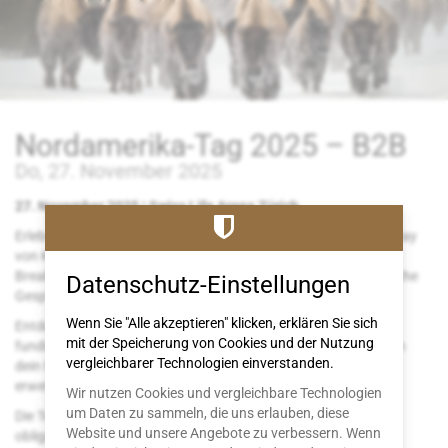
Zum
Haupt-
Inhalt
springen
Nordamerika-Tag 2025 – B2B
Do, 27. November 2025
27. November 2025 | Swiss Life Arena Zürich
Erlebe Nordamerika in all seinen Facetten! Am North America Day
von Knecht Reisen erwartet dich ein informatives B2B
Breakfastseminar mit inspirierenden Vorträgen sowie persönliche
Datenschutz-Einstellungen
Gespräche mit unseren Partnern und Spezialisten vor Ort.
Wenn Sie "Alle akzeptieren" klicken, erklären Sie sich
Entdecke aktuelle Trends, spannende Angebote und erhalte
mit der Speicherung von Cookies und der Nutzung
fundiertes Wissen aus erster Hand zu Kanada und den USA, um
vergleichbarer Technologien einverstanden.
dein Nordamerika-Know-how für erfolgreiche Beratungen zu
erweitern.
Wir nutzen Cookies und vergleichbare Technologien
um Daten zu sammeln, die uns erlauben, diese
Die Teilnahme am Event ist kostenlos, eine Anmeldung ist
Website und unsere Angebote zu verbessern. Wenn
obligatorisch.