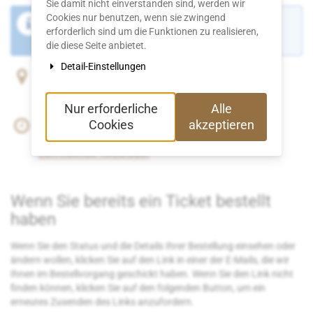
Sie damit nicht einverstanden sind, werden wir
Cookies nur benutzen, wenn sie zwingend
Der Buchungszeitraum für diese Veranstaltung ist
erforderlich sind um die Funktionen zu realisieren,
beendet.
die diese Seite anbietet.
Detail-Einstellungen
Swiss Life Arena
Vulkanstrasse 130
8048 Zürich
Nur erforderliche
Alle
Cookies
akzeptieren
Do, 27. November 2025
Beginn:
09:00
Uhr
Zum Kalender hinzufügen
Wenn Sie bereits ein Ticket bestellt
haben
Wenn Sie den Status und die Details Ihrer Bestellung einsehen oder
ändern wollen, klicken Sie auf den Link in einer der E-Mails, die wir
Ihnen im Bestellvorgang geschickt haben. Wenn Sie den Link nicht
finden können, klicken Sie auf den folgenden Button, um ein
erneutes Zusenden des Links anzufordern.